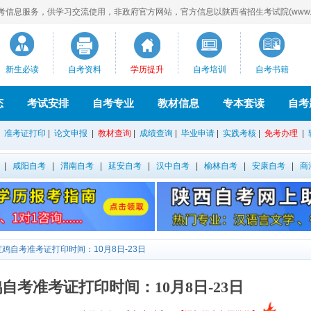
息服务，供学习交流使用，非政府官方网站，官方信息以陕西省招生考试院(www.sne
新生必读
自考资料
学历提升
自考培训
自考书籍
态
考试安排
自考专业
教材信息
专本套读
自考
|
准考证打印
|
论文申报
|
教材查询
|
成绩查询
|
毕业申请
|
实践考核
|
免考办理
|
|
咸阳自考
|
渭南自考
|
延安自考
|
汉中自考
|
榆林自考
|
安康自考
|
商
月宝鸡自考准考证打印时间：10月8日-23日
宝鸡自考准考证打印时间：10月8日-23日