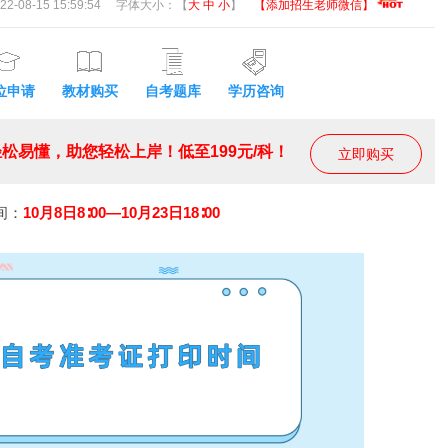
08-15 15:59:54
字体大小：【
大
中
小
】
【添加招生老师微信】
位申请
教材购买
自考题库
学历咨询
松易懂，助您轻松上岸！低至199元/科！
立即购买
间：
10月8日8∶00—10月23日18∶00