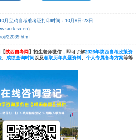
年10月宝鸡自考准考证打印时间：10月8日-23日
ww.sxzk.sx.cn
）
aoji/22039.html
加【
陕西自考网
】招生老师微信，即可了解
2026年陕西自考政策资
法
、
成绩查询时间
以及
领取历年真题资料
、
个人专属备考方案
等等