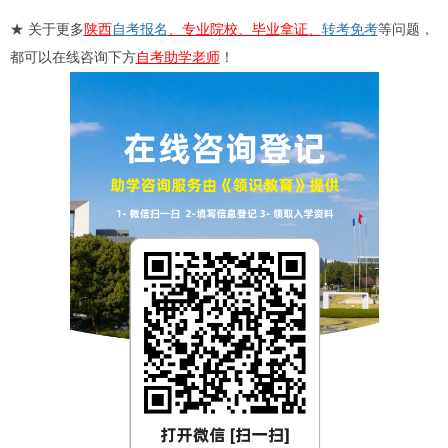
★ 关于更多
陕西
自考报名
、专业院校、毕业拿证、
转考
免考
等问题，
都可以在线咨询下方
自考助学老师
！