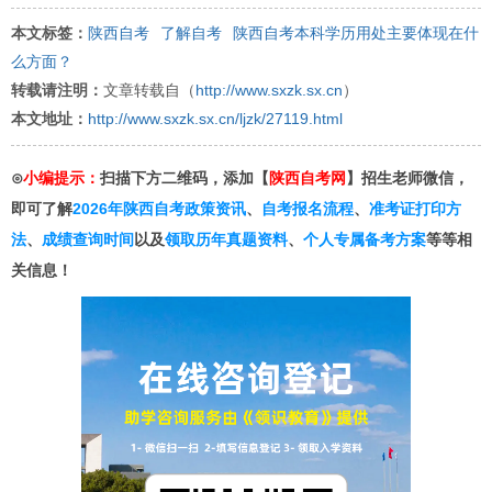
本文标签：
陕西自考
了解自考
陕西自考本科学历用处主要体现在什
么方面？
转载请注明：
文章转载自（
http://www.sxzk.sx.cn
）
本文地址：
http://www.sxzk.sx.cn/ljzk/27119.html
⊙
小编提示：
扫描下方二维码，添加【
陕西自考网
】招生老师微信，
即可了解
2026年陕西自考政策资讯
、
自考报名流程
、
准考证打印方
法
、
成绩查询时间
以及
领取历年真题资料
、
个人专属备考方案
等等相
关信息！