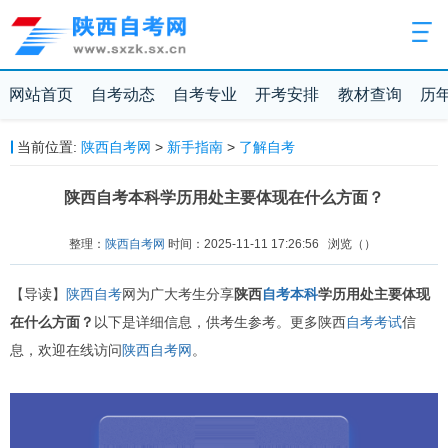
网站首页
自考动态
自考专业
开考安排
教材查询
历
当前位置:
陕西自考网
>
新手指南
>
了解自考
陕西自考本科学历用处主要体现在什么方面？
整理：
陕西自考网
时间：2025-11-11 17:26:56
浏览（
）
【导读】
陕西自考
网为广大考生分享
陕西
自考本科
学历用处主要体现
在什么方面？
以下是详细信息，供考生参考。更多陕西
自考考试
信
息，欢迎在线访问
陕西自考网
。