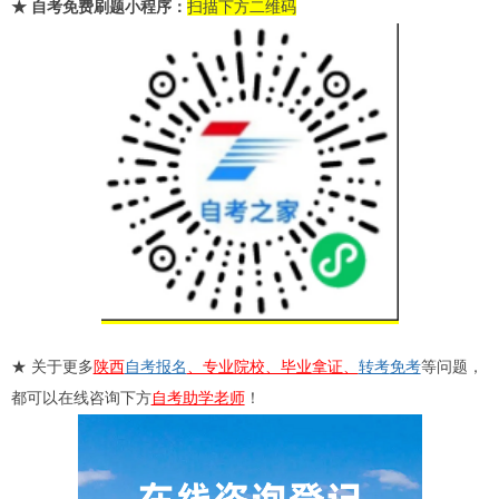
★
自考免费刷题小程序：
扫描下方二维码
★ 关于更多
陕西
自考报名
、专业院校、毕业拿证、
转考
免考
等问题，
都可以在线咨询下方
自考助学老师
！