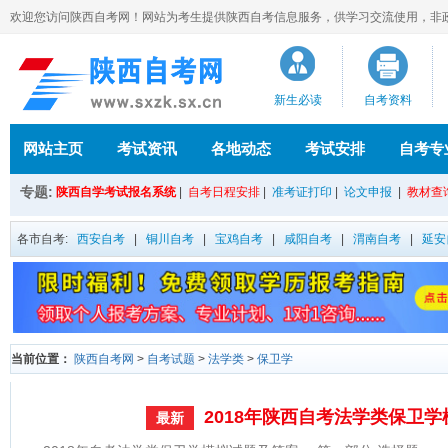
欢迎您访问陕西自考网！网站为考生提供陕西自考信息服务，供学习交流使用，非政府官方
新生必读
自考资料
网站主页
考试资讯
各地动态
考试安排
自考专
专题:
陕西自学考试报名系统
|
自考日程安排
|
准考证打印
|
论文申报
|
教材查
各市自考:
西安自考
|
铜川自考
|
宝鸡自考
|
咸阳自考
|
渭南自考
|
延安
当前位置：
陕西自考网
>
自考试题
>
法学类
>
保卫学
2018年陕西自考法学类保卫
最新