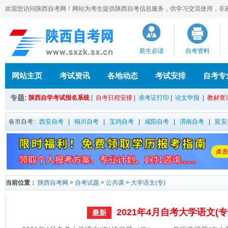
欢迎您访问陕西自考网！网站为考生提供陕西自考信息服务，供学习交流使用，非政府官方
新生必读
自考资料
网站主页
考试资讯
各地动态
考试安排
自考专
专题:
陕西自学考试报名系统
|
自考日程安排
|
准考证打印
|
论文申报
|
教材查
各市自考:
西安自考
|
铜川自考
|
宝鸡自考
|
咸阳自考
|
渭南自考
|
延安
当前位置：
陕西自考网
>
自考试题
>
公共课
>
大学语文(专)
2021年4月自考大学语文(
最新