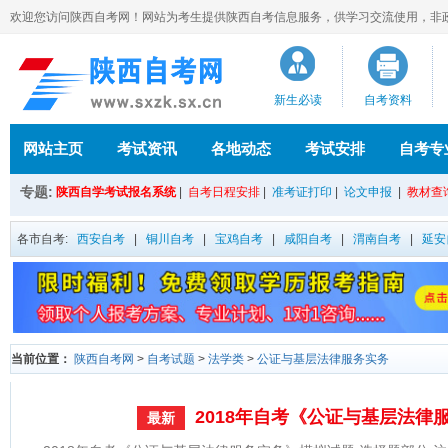
欢迎您访问陕西自考网！网站为考生提供陕西自考信息服务，供学习交流使用，非政府官方
新生必读
自考资料
网站主页
考试资讯
各地动态
考试安排
自考专
专题:
陕西自学考试报名系统
|
自考日程安排
|
准考证打印
|
论文申报
|
教材查
各市自考:
西安自考
|
铜川自考
|
宝鸡自考
|
咸阳自考
|
渭南自考
|
延安
当前位置：
陕西自考网
>
自考试题
>
法学类
>
公证与基层法律服务实务
2018年自考《公证与基层法律
最新