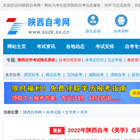
欢迎您访问陕西自考网！网站为考生提供陕西自考信息服务，供学习交流使用，非政府官方
新生必读
自考资料
网站主页
考试资讯
各地动态
考试安排
自考专
专题:
陕西自学考试报名系统
|
自考日程安排
|
准考证打印
|
论文申报
|
教材查
各市自考:
西安自考
|
铜川自考
|
宝鸡自考
|
咸阳自考
|
渭南自考
|
延安
当前位置：
陕西自考网
>
自考试题
>
文学类
>
美学
2022年陕西自考《美学》名
最新