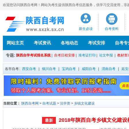
欢迎您访问陕西自考网！网站为考生提供陕西自考信息服务，供学习交流使用，非政府官方
新生必读
自考资料
网站主页
考试资讯
各地动态
考试安排
自考专
专题:
陕西自学考试报名系统
|
自考日程安排
|
准考证打印
|
论文申报
|
教材查
各市自考:
西安自考
|
铜川自考
|
宝鸡自考
|
咸阳自考
|
渭南自考
|
延安
当前位置：
陕西自考网
>
自考试题
>
法学类
>
乡镇文化建设
2018年陕西自考乡镇文化建
最新