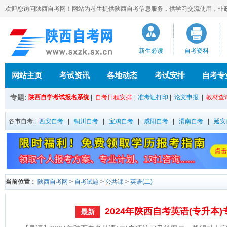
欢迎您访问陕西自考网！网站为考生提供陕西自考信息服务，供学习交流使用，非政府官方
新生必读
自考资料
网站主页
考试资讯
各地动态
考试安排
自考专
专题:
陕西自学考试报名系统
|
自考日程安排
|
准考证打印
|
论文申报
|
教材查
各市自考:
西安自考
|
铜川自考
|
宝鸡自考
|
咸阳自考
|
渭南自考
|
延安
当前位置：
陕西自考网
>
自考试题
>
公共课
>
英语(二)
2024年陕西自考英语(专升本
最新