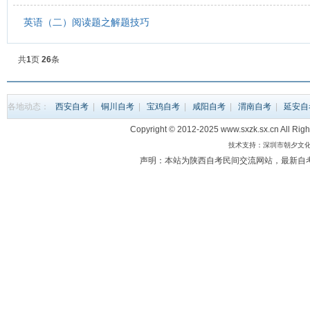
英语（二）阅读题之解题技巧
共
1
页
26
条
各地动态：
西安自考
|
铜川自考
|
宝鸡自考
|
咸阳自考
|
渭南自考
|
延安自
Copyright © 2012-2025 www.sxzk.sx.c
技术支持：深圳市朝夕文化科
声明：本站为陕西自考民间交流网站，最新自