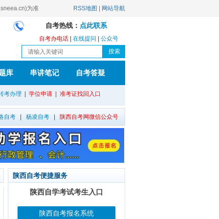
ea.cn)为准
RSS地图
|
网站导航
自考热线：
点此联系
自考办电话
|
在线提问
|
公众号
题库
串讲笔记
自考答疑
转考办理
|
学位申请
|
准考证找回入口
洛自考
|
杨凌自考
|
陕西自考网微信公众号
陕西自考便捷服务
陕西自学考试考生入口
陕西自考报名系统