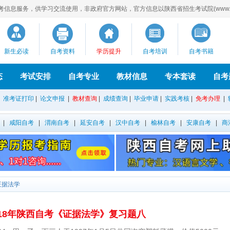
息服务，供学习交流使用，非政府官方网站，官方信息以陕西省招生考试院(www.sne
新生必读
自考资料
学历提升
自考培训
自考书籍
态
考试安排
自考专业
教材信息
专本套读
自考
|
准考证打印
|
论文申报
|
教材查询
|
成绩查询
|
毕业申请
|
实践考核
|
免考办理
|
|
咸阳自考
|
渭南自考
|
延安自考
|
汉中自考
|
榆林自考
|
安康自考
|
商
证据法学
018年陕西自考《证据法学》复习题八