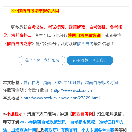
>>>陕西自考助学报名入口
更多最新
自考公告、考试提醒、政策解读、自考答疑、备考指
导、考前资料......
考生可以点此获取
陕西自考免费咨询
，
或者关注
《
陕西自考
之家
》微信公众号，及时获取
陕西自考
最新信息！
我已了解，立即报名
还不清楚，马上咨询
本文标签：
陕西自考
渭南
2026年10月陕西渭南自考报名时间
转载请注明：
文章转载自（
http://www.sxzk.sx.cn
）
本文地址：
http://www.sxzk.sx.cn/weinan/27329.html
⊙
小编提示：
扫描下方二维码，添加【
陕西自考网
】招生老师微信，
即可了解
2026年陕西自考政策资讯
、
自考报名流程
、
准考证打印方
法
、
成绩查询时间
以及
领取历年真题资料
、
个人专属备考方案
等等相