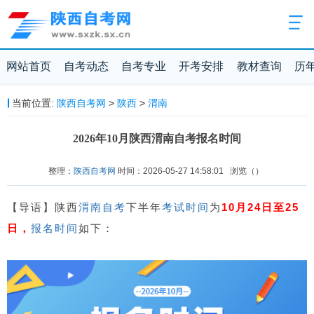
网站首页
自考动态
自考专业
开考安排
教材查询
历
当前位置:
陕西自考网
>
陕西
>
渭南
2026年10月陕西渭南自考报名时间
整理：
陕西自考网
时间：2026-05-27 14:58:01
浏览（
）
【导语】陕西
渭南自考
下半年
考试时间
为
10月24日至25
日，
报名时间
如下：