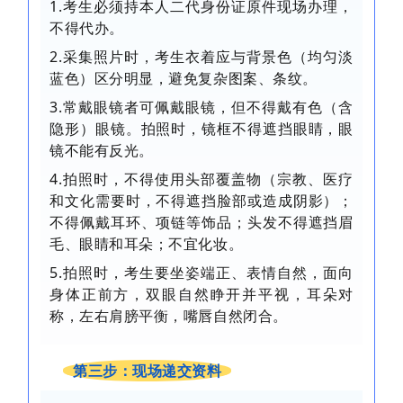
1.考生必须持本人二代身份证原件现场办理，
不得代办。
2.采集照片时，考生衣着应与背景色（均匀淡
蓝色）区分明显，避免复杂图案、条纹。
3.常戴眼镜者可佩戴眼镜，但不得戴有色（含
隐形）眼镜。拍照时，镜框不得遮挡眼睛，眼
镜不能有反光。
4.拍照时，不得使用头部覆盖物（宗教、医疗
和文化需要时，不得遮挡脸部或造成阴影）；
不得佩戴耳环、项链等饰品；头发不得遮挡眉
毛、眼睛和耳朵；不宜化妆。
5.拍照时，考生要坐姿端正、表情自然，面向
身体正前方，双眼自然睁开并平视，耳朵对
称，左右肩膀平衡，嘴唇自然闭合。
第三步：现场递交资料