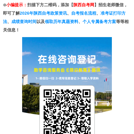
⊙
小编提示：
扫描下方二维码，添加【
陕西自考网
】招生老师微信，
即可了解
2026年陕西自考政策资讯
、
自考报名流程
、
准考证打印方
法
、
成绩查询时间
以及
领取历年真题资料
、
个人专属备考方案
等等相
关信息！