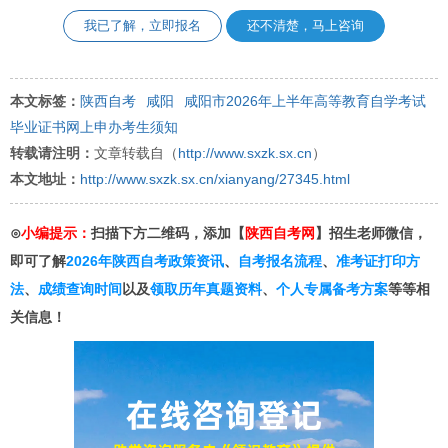
我已了解，立即报名
还不清楚，马上咨询
本文标签：
陕西自考
咸阳
咸阳市2026年上半年高等教育自学考试
毕业证书网上申办考生须知
转载请注明：
文章转载自（
http://www.sxzk.sx.cn
）
本文地址：
http://www.sxzk.sx.cn/xianyang/27345.html
⊙
小编提示：
扫描下方二维码，添加【
陕西自考网
】招生老师微信，
即可了解
2026年陕西自考政策资讯
、
自考报名流程
、
准考证打印方
法
、
成绩查询时间
以及
领取历年真题资料
、
个人专属备考方案
等等相
关信息！