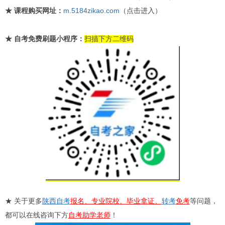
★
课程购买网址：
m.5184zikao.com
（点击进入）
★
自考免费刷题小程序：
扫描下方二维码
★ 关于更多
陕西自考
报名、专业院校、毕业拿证、
转考
免考
等问题，
都可以在线咨询下方
自考助学老师
！