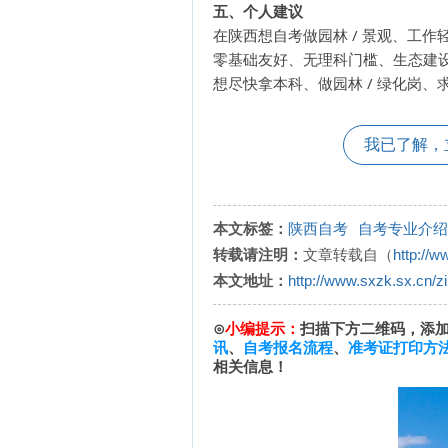
五、个人建议
在陕西想自考做园林 / 景观、工
零基础友好、无理科门槛、生态建
想尽快拿本科、做园林 / 绿化岗
我已了解，
本文标签：
陕西自考
自考专业介绍
转载请注明：
文章转载自（
http://w
本文地址：
http://www.sxzk.sx.cn/z
⊙
小编提示：
扫描下方二维码，添
讯
、
自考报名流程
、
准考证打印方
相关信息！