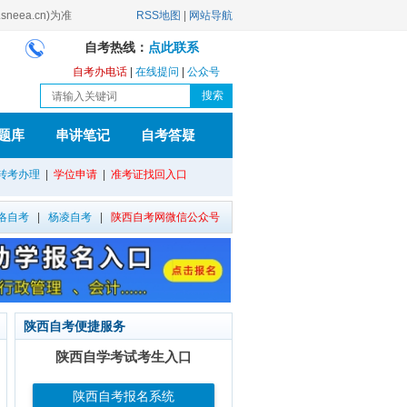
ea.cn)为准
RSS地图
|
网站导航
自考热线：
点此联系
自考办电话
|
在线提问
|
公众号
题库
串讲笔记
自考答疑
转考办理
|
学位申请
|
准考证找回入口
洛自考
|
杨凌自考
|
陕西自考网微信公众号
陕西自考便捷服务
陕西自学考试考生入口
陕西自考报名系统