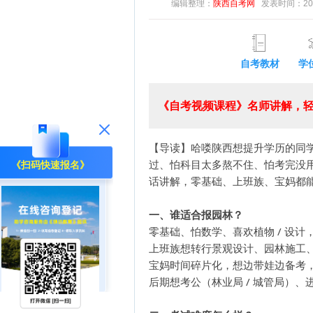
编辑整理：
陕西自考网
发表时间：2026-
自考教材
学
《自考视频课程》名师讲解，轻
【导读】哈喽陕西想提升学历的同学们
过、怕科目太多熬不住、怕考完没用
《扫码快速报名》
话讲解，零基础、上班族、宝妈都
一、谁适合报园林？
零基础、怕数学、喜欢植物 / 设计，
上班族想转行景观设计、园林施工
宝妈时间碎片化，想边带娃边备考
后期想考公（林业局 / 城管局）