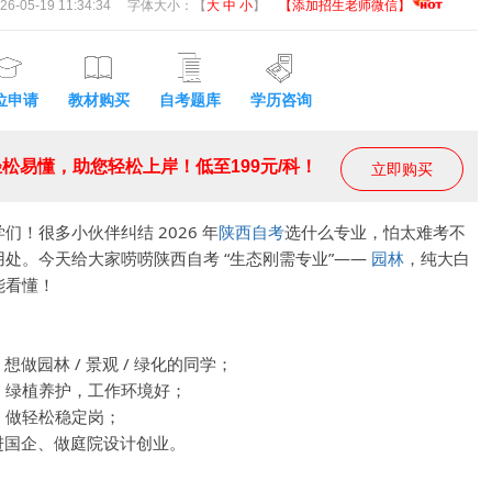
05-19 11:34:34
字体大小：【
大
中
小
】
【添加招生老师微信】
位申请
教材购买
自考题库
学历咨询
松易懂，助您轻松上岸！低至199元/科！
立即购买
！很多小伙伴纠结 2026 年
陕西自考
选什么专业，怕太难考不
处。今天给大家唠唠陕西自考 “生态刚需专业”——
园林
，纯大白
能看懂！
想做园林 / 景观 / 绿化的同学；
、绿植养护，工作环境好；
，做轻松稳定岗；
、进国企、做庭院设计创业。