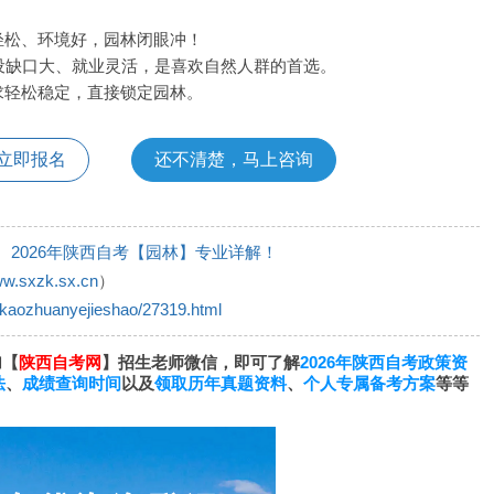
作轻松、环境好，园林闭眼冲！
设缺口大、就业灵活，是喜欢自然人群的首选。
、求轻松稳定，直接锁定园林。
立即报名
还不清楚，马上咨询
2026年陕西自考【园林】专业详解！
ww.sxzk.sx.cn
）
ikaozhuanyejieshao/27319.html
加【
陕西自考网
】招生老师微信，即可了解
2026年陕西自考政策资
法
、
成绩查询时间
以及
领取历年真题资料
、
个人专属备考方案
等等