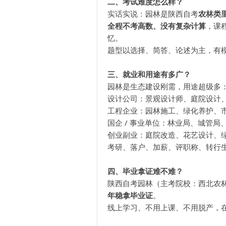
二、考试难度怎么样？
实话实说：园林是陕西自考
农林类
全程不考高数、没有复杂计算
，课
忆。
题型以选择、简答、论述为主，有模
三、就业和用途有多广？
园林是生态建设刚需，用途超级多
设计公司：景观设计师、庭院设计
工程企业：园林施工、绿化养护、
国企 / 事业单位：林业局、城管
创业副业：庭院改造、花艺设计、
考研、落户、加薪、评职称、转行
四、毕业拿证难不难？
陕西自考园林（主考院校：西北农
年稳拿毕业证
。
线上学习、不用上课、不用脱产，在