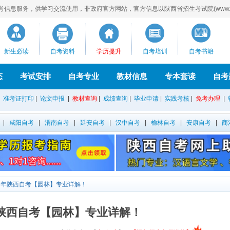
息服务，供学习交流使用，非政府官方网站，官方信息以陕西省招生考试院(www.sne
新生必读
自考资料
学历提升
自考培训
自考书籍
态
考试安排
自考专业
教材信息
专本套读
自考
|
准考证打印
|
论文申报
|
教材查询
|
成绩查询
|
毕业申请
|
实践考核
|
免考办理
|
|
咸阳自考
|
渭南自考
|
延安自考
|
汉中自考
|
榆林自考
|
安康自考
|
商
26年陕西自考【园林】专业详解！
6年陕西自考【园林】专业详解！