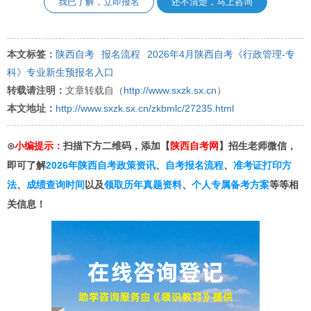
我已了解，立即报名
还不清楚，马上咨询
本文标签：
陕西自考
报名流程
2026年4月陕西自考《行政管理-专
科》专业新生预报名入口
转载请注明：
文章转载自（
http://www.sxzk.sx.cn
）
本文地址：
http://www.sxzk.sx.cn/zkbmlc/27235.html
⊙
小编提示：
扫描下方二维码，添加【
陕西自考网
】招生老师微信，
即可了解
2026年陕西自考政策资讯
、
自考报名流程
、
准考证打印方
法
、
成绩查询时间
以及
领取历年真题资料
、
个人专属备考方案
等等相
关信息！