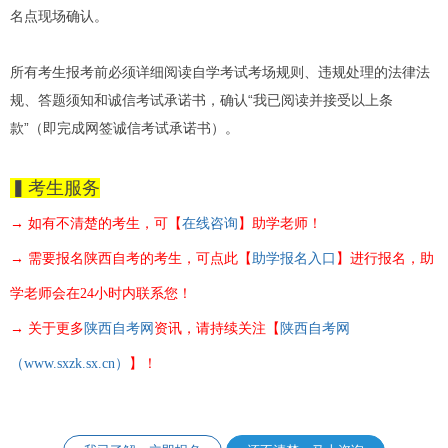
名点现场确认。
所有考生报考前必须详细阅读自学考试考场规则、违规处理的法律法
规、答题须知和诚信考试承诺书，确认“我已阅读并接受以上条
款”（即完成网签诚信考试承诺书）。
▍考生服务
→ 如有不清楚的考生，可【
在线咨询
】助学老师！
→ 需要报名陕西自考的考生，可点此【
助学报名入口
】进行报名，助
学老师
会
在24小时内联系您！
→ 关于更多
陕西自考网
资讯，请持续关注【
陕西自考网
（www.sxzk.sx.cn）
】！