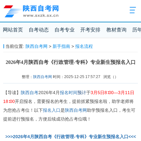
网站首页
自考动态
自考专业
开考安排
教材查询
历
当前位置:
陕西自考网
>
新手指南
>
报名流程
2026年4月陕西自考《行政管理-专科》专业新生预报名入口
整理：
陕西自考网
时间：2025-12-25 17:57:27
浏览（
）
【导读】
陕西自考
2026年4月
报名时间
预计
于
3月5日8∶00—3月11日
18∶00
开启报名，需要报名的考生，提前抓紧预报名啦，助学老师将
为您抢占考位！以下
报名入口
是
陕西自考网
助学预报名入口，考生可
提前进行预报名，方便后续成功抢占考位哦！
>>>2026年4月陕西自考《行政管理-专科》专业新生预报名入口<<<