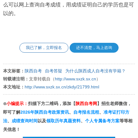
么可以网上查询自考成绩，用成绩证明自己的学历也是可
以的。
我已了解，立即报名
还不清楚，马上咨询
本文标签：
陕西自考
自考答疑
为什么陕西成人自考没有学籍？
转载请注明：
文章转载自（
http://www.sxzk.sx.cn
）
本文地址：
http://www.sxzk.sx.cn/zkdy/21799.html
⊙
小编提示：
扫描下方二维码，添加【
陕西自考网
】招生老师微信，
即可了解
2026年陕西自考政策资讯
、
自考报名流程
、
准考证打印方
法
、
成绩查询时间
以及
领取历年真题资料
、
个人专属备考方案
等等相
关信息！