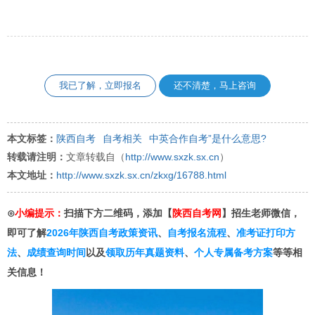
我已了解，立即报名
还不清楚，马上咨询
本文标签：
陕西自考
自考相关
中英合作自考”是什么意思?
转载请注明：
文章转载自（
http://www.sxzk.sx.cn
）
本文地址：
http://www.sxzk.sx.cn/zkxg/16788.html
⊙
小编提示：
扫描下方二维码，添加【
陕西自考网
】招生老师微信，
即可了解
2026年陕西自考政策资讯
、
自考报名流程
、
准考证打印方
法
、
成绩查询时间
以及
领取历年真题资料
、
个人专属备考方案
等等相
关信息！