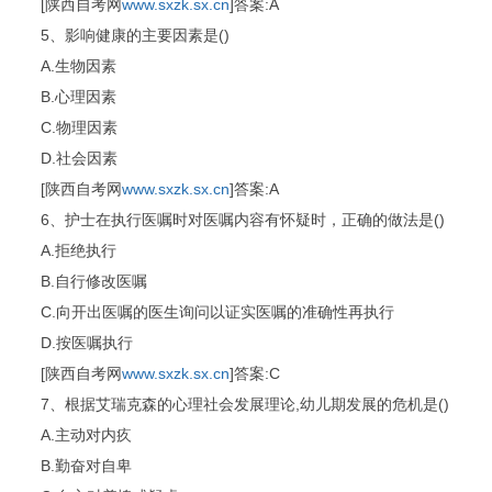
[陕西自考网
www.sxzk.sx.cn
]答案:A
5、影响健康的主要因素是()
A.生物因素
B.心理因素
C.物理因素
D.社会因素
[陕西自考网
www.sxzk.sx.cn
]答案:A
6、护士在执行医嘱时对医嘱内容有怀疑时，正确的做法是()
A.拒绝执行
B.自行修改医嘱
C.向开出医嘱的医生询问以证实医嘱的准确性再执行
D.按医嘱执行
[陕西自考网
www.sxzk.sx.cn
]答案:C
7、根据艾瑞克森的心理社会发展理论,幼儿期发展的危机是()
A.主动对内疚
B.勤奋对自卑