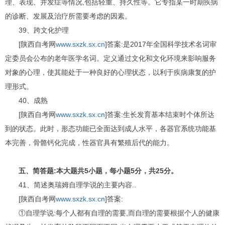
理、表现、并发症等情况,包括轻重、持久性等。它专指某一时期疾病
的诊断、发展及治疗所需要考虑的因素。
39、跨文化护理
[陕西自考网
www.sxzk.sx.cn
]答案:是2017年全国科学技术名词审
定委员会公布的老年医学名词。定义通过文化和文化环境来影响服务
对象的心理，使其能处于一种良好的心理状态，以利于疾病康复的护
理形式。
40、成熟
[陕西自考网
www.sxzk.sx.cn
]答案:生长发育基本结束时个体所达
到的状态。此时，形态功能已全面达到成人水平，各器官系统功能基
本完善，骨骼钙化完成，性器官具有繁殖后代的能力。
五、简答题:本大题共5小题，每小题5分，共25分。
41、简述奥瑞姆自理学说的主要内容..
[陕西自考网
www.sxzk.sx.cn
]答案:
①自理学说:每个人都有自理的需要,而自理的需要根据个人的健康