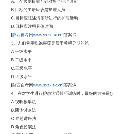
A.一个预期目标可针对多个护理诊断
B.目标的主语应该是护理人员
C.目标应陈述清楚所进行的护理活动
D.目标应注明具体时间
[
陕西自考网
www.sxzk.sx.cn
]答案:D
3、人们希望吃饱穿暖是属于希望分期的第
A.一级水平
B.二级水平
C.三级水平
D.四级水平
[陕西自考网
www.sxzk.sx.cn
]答案:A
4、在对学生进行护患沟通技巧训练时，最好的方法是()
A.视听教学法
B.团体讨论法
C.专题讲座法
D.角色扮演法