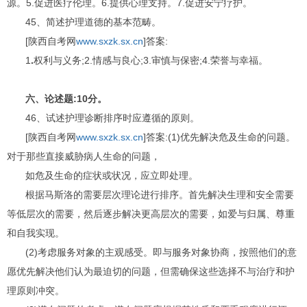
源。5.促进医疗伦理。6.提供心理支持。7.促进安宁疗护。
45、简述护理道德的基本范畴。
[陕西自考网
www.sxzk.sx.cn
]答案:
1
.
权利与义务;2.情感与良心;3.审慎与保密;4.荣誉与幸福。
六、论述题:10分。
46、试述护理诊断排序时应遵循的原则。
[陕西自考网
www.sxzk.sx.cn
]答案:(1)优先解决危及生命的问题。
对于那些直接威胁病人生命的问题，
如危及生命的症状或状况，应立即处理。
根据马斯洛的需要层次理论进行排序。首先解决生理和安全需要
等低层次的需要，然后逐步解决更高层次的需要，如爱与归属、尊重
和自我实现。
(2)考虑服务对象的主观感受。即与服务对象协商，按照他们的意
愿优先解决他们认为最迫切的问题，但需确保这些选择不与治疗和护
理原则冲突。