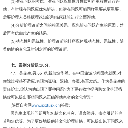
(3)潜在问题的考虑。潜在问题应根据其性质和严重程度进行评
估，有时现存问题应优先解决，但潜在问题可能同样重要或更重要，
需要护理人员根据理论知识和临床经验进行全面评估。
(4)分析护理诊断之间的相互关系。应先解决问题产生的原因，然
后再考虑由此产生的结果。
(5)动态性和系统性。护理诊断的排序应体现动态性、系统性，随
着病情的变化及时制定新的护理诊断。
七、案例分析题:10分。
47、吴先生,男,65 岁,新加坡华侨。在中国旅游期间因病就医,对
住院过程很不适应,表现为孤独、退缩、多疑,甚至发怒。作为吴先生的
责任护士,你认为他出现了哪种问题?为了更有效地提供跨文化护理措
施你可以提出哪些问题来正确评估患者的文化背景?
[陕西自考网
www.sxzk.sx.cn
]答案:
吴先生出现的问题可能包括文化冲突、语言障碍、疾病引起的痛
苦和焦虑等。为了更好地提供跨文化护理措施，可以提出以下问题来