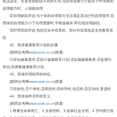
状况及生。长发育的阶段不同而不同,当自理需要小于或等于申理体的
自理能力时。人就能自理;
②自理缺陷学说:当个体的自理能力无法满足其治疗性自理需求,自
理体的自理能力小于自理需要时,平衡波破坏,即出现自理缺陷;
③护理系统学说:包括完全补偿系统、部分补偿系统及支持教育系
统
42、简述健康教育计划的步骤
[陕西自考网
www.sxzk.sx.cn
]答案:
①评估健康需求;②设计健康教育计划;③实施健康教育;④监测与
评估;⑤调整健康教育计划。
43、简述护理程序的特征。
[陕西自考网
www.sxzk.sx.cn
]答案:
①目标性;②个体性;③系统性;④科学性,动态性;⑤互动性,普遗性
44、简述临终关怀的意义。
[陕西自考网
www.sxzk.sx.cn
]答案:
1.尊重生命和死亡。2.全面照料。3.反映社会文明。4.节约医疗资