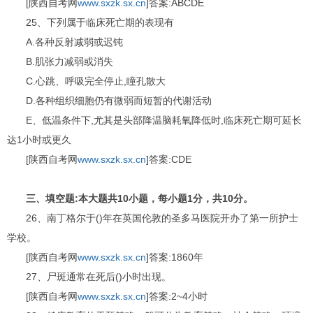
[陕西自考网
www.sxzk.sx.cn
]答案:ABCDE
25、下列属于临床死亡期的表现有
A.各种反射减弱或迟钝
B.肌张力减弱或消失
C.心跳、呼吸完全停止,瞳孔散大
D.各种组织细胞仍有微弱而短暂的代谢活动
E、低温条件下,尤其是头部降温脑耗氧降低时,临床死亡期可延长
达1小时或更久
[陕西自考网
www.sxzk.sx.cn
]答案:CDE
三、填空题:本大题共10小题，每小题1分，共10分。
26、南丁格尔于()年在英国伦敦的圣多马医院开办了第一所护士
学校。
[陕西自考网
www.sxzk.sx.cn
]答案:1860年
27、尸斑通常在死后()小时出现。
[陕西自考网
www.sxzk.sx.cn
]答案:2~4小时