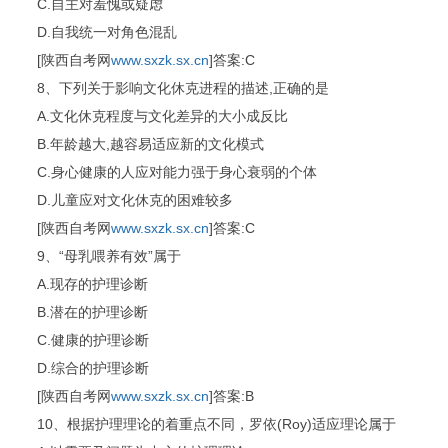
C.自主对羞愧或疑虑
D.自我统一对角色混乱
[陕西自考网
www.sxzk.sx.cn
]答案:C
8、下列关于影响文化休克进程的描述,正确的是
A.文化休克程度与文化差异的大小成反比
B.年龄越大,越容易适应新的文化模式
C.身心健康的人应对能力强于身心衰弱的个体
D.儿童应对文化休克的困难较多
[陕西自考网
www.sxzk.sx.cn
]答案:C
9、“母乳喂养有效”属于
A.现存的护理诊断
B.潜在的护理诊断
C.健康的护理诊断
D.综合的护理诊断
[陕西自考网
www.sxzk.sx.cn
]答案:B
10、根据护理理论的着重点不同，罗依(Roy)适应理论属于