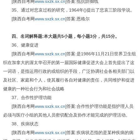
[陕西自考网
www.sxzk.sx.cn
]答案:抵抗防御线
35、通过对悲哀过程的研究，1964年()提出了悲哀三阶段学说。
[陕西自考网
www.sxzk.sx.cn
]答案:恩格尔
四、名词解释题:本大题共5小题，每小题3分，共15分。
36、健康促进
[陕西自考网
www.sxzk.sx.cn
]答案:是1986年11月21日世界卫生组
织在加拿大的渥太华召开的第一届国际健康促进大会上首先提出了这
一词语，是指运用行政的或组织的手段，广泛协调社会各相关部门以
及社区、家庭和个人，使其履行各自对健康的责任，共同维护和促进
健康的一种社会行为和社会战略
37、合作性护理功能
[陕西自考网
www.sxzk.sx.cn
]答案:合作性护理功能是指护理人员
必须与医疗小组的其他人员密切配合及协作才能完成的护理活动。
38、疾病状态
[陕西自考网
www.sxzk.sx.cn
]答案:疾病状态指的是某种疾病的病