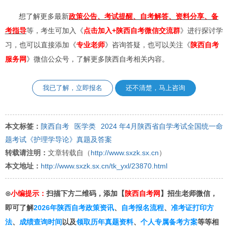
想了解更多最新
政策公告、考试提醒、自考解答、资料分享、备
考指导
等，考生可加入《
点击加入+陕西自考微信交流群
》进行探讨学
习，也可以直接添加《
专业
老师
》咨询答疑，也可以关注《
陕西自考
服务网
》微信公众号，了解更多陕西自考相关内容。
我已了解，立即报名
还不清楚，马上咨询
本文标签：
陕西自考
医学类
​2024 年4月陕西省自学考试全国统一命
题考试《护理学导论》真题及答案
转载请注明：
文章转载自（
http://www.sxzk.sx.cn
）
本文地址：
http://www.sxzk.sx.cn/tk_yxl/23870.html
⊙
小编提示：
扫描下方二维码，添加【
陕西自考网
】招生老师微信，
即可了解
2026年陕西自考政策资讯
、
自考报名流程
、
准考证打印方
法
、
成绩查询时间
以及
领取历年真题资料
、
个人专属备考方案
等等相