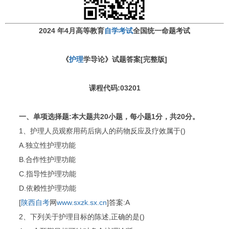
2024 年4月高等教育
自学考试
全国统一命题考试
《
护理
学导论》试题答案[完整版]
课程代码:03201
一、单项选择题:本大题共20小题，每小题1分，共20分。
1、护理人员观察用药后病人的药物反应及疗效属于()
A.独立性护理功能
B.合作性护理功能
C.指导性护理功能
D.依赖性护理功能
[
陕西自考
网
www.sxzk.sx.cn
]答案:A
2、下列关于护理目标的陈述,正确的是()