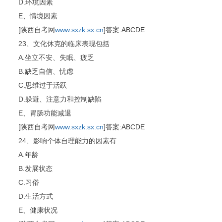
D.环境因素
E、情境因素
[陕西自考网
www.sxzk.sx.cn
]答案:ABCDE
23、文化休克的临床表现包括
A.坐立不安、失眠、疲乏
B.缺乏自信、忧虑
C.思维过于活跃
D.躲避、注意力和控制缺陷
E、胃肠功能减退
[陕西自考网
www.sxzk.sx.cn
]答案:ABCDE
24、影响个体自理能力的因素有
A.年龄
B.发展状态
C.习俗
D.生活方式
E、健康状况