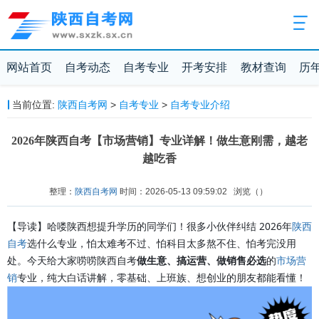
网站首页
自考动态
自考专业
开考安排
教材查询
历
当前位置:
陕西自考网
>
自考专业
>
自考专业介绍
2026年陕西自考【市场营销】专业详解！做生意刚需，越老
越吃香
整理：
陕西自考网
时间：2026-05-13 09:59:02
浏览（
）
【导读】哈喽陕西想提升学历的同学们！很多小伙伴纠结 2026年
陕西
自考
选什么专业，怕太难考不过、怕科目太多熬不住、怕考完没用
处。今天给大家唠唠陕西自考
做生意、搞运营、做销售必选
的
市场营
销
专业，纯大白话讲解，零基础、上班族、想创业的朋友都能看懂！