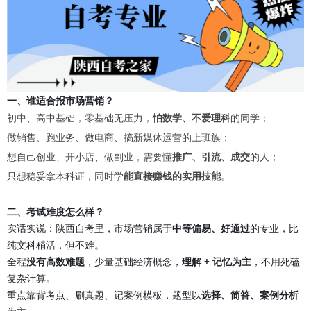
一、谁适合报市场营销？
初中、高中基础，零基础无压力，
怕数学、不爱理科
的同学；
做销售、跑业务、做电商、搞新媒体运营的上班族；
想自己创业、开小店、做副业，需要懂
推广、引流、成交
的人；
只想稳妥拿本科证，同时学
能直接赚钱的实用技能
。
二、考试难度怎么样？
实话实说：陕西自考里，市场营销属于
中等偏易、好通过
的专业，比
纯文科稍活，但不难。
全程
没有高数难题
，少量基础经济概念，
理解 + 记忆为主
，不用死磕
复杂计算。
重点靠背考点、刷真题、记案例模板，题型以
选择、简答、案例分析