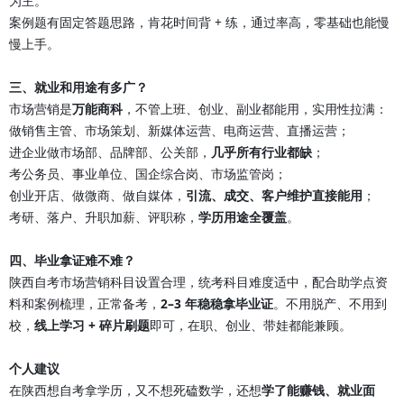
为主。
案例题有固定答题思路，肯花时间背 + 练，通过率高，零基础也能慢
慢上手。
三、就业和用途有多广？
市场营销是
万能商科
，不管上班、创业、副业都能用，实用性拉满：
做销售主管、市场策划、新媒体运营、电商运营、直播运营；
进企业做市场部、品牌部、公关部，
几乎所有行业都缺
；
考公务员、事业单位、国企综合岗、市场监管岗；
创业开店、做微商、做自媒体，
引流、成交、客户维护直接能用
；
考研、落户、升职加薪、评职称，
学历用途全覆盖
。
四、毕业拿证难不难？
陕西自考市场营销科目设置合理，统考科目难度适中，配合助学点资
料和案例梳理，正常备考，
2–3 年稳稳拿毕业证
。不用脱产、不用到
校，
线上学习 + 碎片刷题
即可，在职、创业、带娃都能兼顾。
个人建议
在陕西想自考拿学历，又不想死磕数学，还想
学了能赚钱、就业面