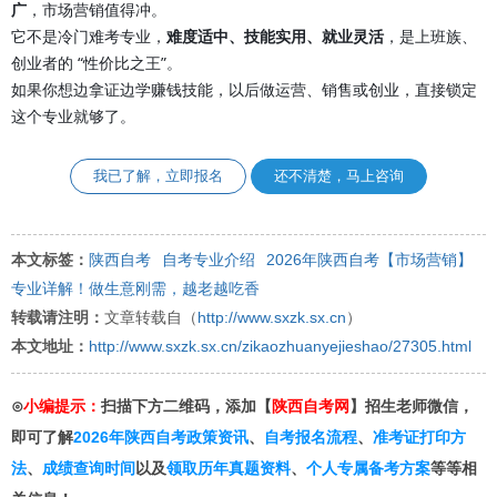
广
，市场营销值得冲。
它不是冷门难考专业，
难度适中、技能实用、就业灵活
，是上班族、
创业者的 “性价比之王”。
如果你想边拿证边学赚钱技能，以后做运营、销售或创业，直接锁定
这个专业就够了。
我已了解，立即报名
还不清楚，马上咨询
本文标签：
陕西自考
自考专业介绍
2026年陕西自考【市场营销】
专业详解！做生意刚需，越老越吃香
转载请注明：
文章转载自（
http://www.sxzk.sx.cn
）
本文地址：
http://www.sxzk.sx.cn/zikaozhuanyejieshao/27305.html
⊙
小编提示：
扫描下方二维码，添加【
陕西自考网
】招生老师微信，
即可了解
2026年陕西自考政策资讯
、
自考报名流程
、
准考证打印方
法
、
成绩查询时间
以及
领取历年真题资料
、
个人专属备考方案
等等相