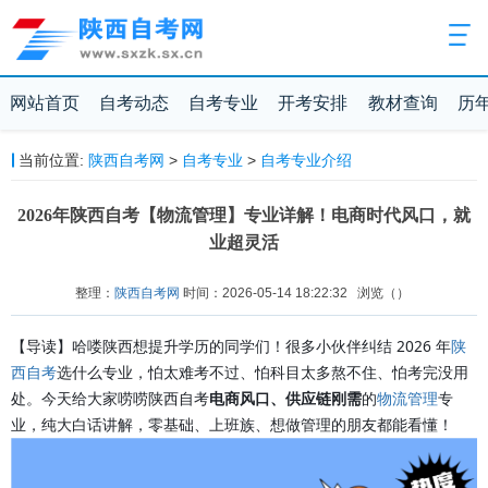
网站首页
自考动态
自考专业
开考安排
教材查询
历
当前位置:
陕西自考网
>
自考专业
>
自考专业介绍
2026年陕西自考【物流管理】专业详解！电商时代风口，就
业超灵活
整理：
陕西自考网
时间：2026-05-14 18:22:32
浏览（
）
【导读】哈喽陕西想提升学历的同学们！很多小伙伴纠结 2026 年
陕
西自考
选什么专业，怕太难考不过、怕科目太多熬不住、怕考完没用
处。今天给大家唠唠陕西自考
电商风口、供应链刚需
的
物流管理
专
业，纯大白话讲解，零基础、上班族、想做管理的朋友都能看懂！