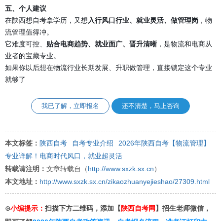
五、个人建议
在陕西想自考拿学历，又想
入行风口行业、就业灵活、做管理岗
，物
流管理值得冲。
它难度可控、
贴合电商趋势、就业面广、晋升清晰
，是物流和电商从
业者的宝藏专业。
如果你以后想在物流行业长期发展、升职做管理，直接锁定这个专业
就够了
我已了解，立即报名
还不清楚，马上咨询
本文标签：
陕西自考
自考专业介绍
2026年陕西自考【物流管理】
专业详解！电商时代风口，就业超灵活
转载请注明：
文章转载自（
http://www.sxzk.sx.cn
）
本文地址：
http://www.sxzk.sx.cn/zikaozhuanyejieshao/27309.html
⊙
小编提示：
扫描下方二维码，添加【
陕西自考网
】招生老师微信，