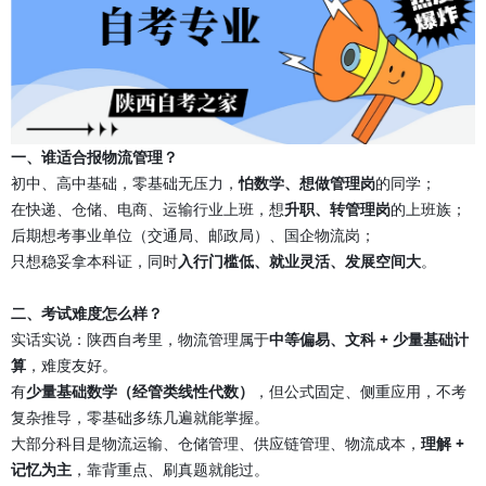
一、谁适合报物流管理？
初中、高中基础，零基础无压力，
怕数学、想做管理岗
的同学；
在快递、仓储、电商、运输行业上班，想
升职、转管理岗
的上班族；
后期想考事业单位（交通局、邮政局）、国企物流岗；
只想稳妥拿本科证，同时
入行门槛低、就业灵活、发展空间大
。
二、考试难度怎么样？
实话实说：陕西自考里，物流管理属于
中等偏易、文科 + 少量基础计
算
，难度友好。
有
少量基础数学（经管类线性代数）
，但公式固定、侧重应用，不考
复杂推导，零基础多练几遍就能掌握。
大部分科目是物流运输、仓储管理、供应链管理、物流成本，
理解 +
记忆为主
，靠背重点、刷真题就能过。