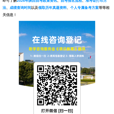
即可了解
2026年陕西自考政策资讯
、
自考报名流程
、
准考证打印方
法
、
成绩查询时间
以及
领取历年真题资料
、
个人专属备考方案
等等相
关信息！