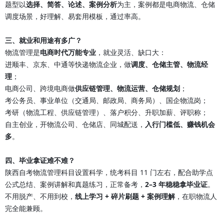
题型以
选择、简答、论述、案例分析
为主，案例都是电商物流、仓储
调度场景，好理解、易套用模板，通过率高。
三、就业和用途有多广？
物流管理是
电商时代万能专业
，就业灵活、缺口大：
进顺丰、京东、中通等快递物流企业，做
调度、仓储主管、物流经
理
；
电商公司、跨境电商做
供应链管理、物流运营、仓储规划
；
考公务员、事业单位（交通局、邮政局、商务局）、国企物流岗；
考研（物流工程、供应链管理）、落户积分、升职加薪、评职称；
自主创业，开物流公司、仓储店、同城配送，
入行门槛低、赚钱机会
多
。
四、毕业拿证难不难？
陕西自考物流管理科目设置科学，统考科目 11 门左右，配合助学点
公式总结、案例讲解和真题练习，正常备考，
2–3 年稳稳拿毕业证
。
不用脱产、不用到校，
线上学习 + 碎片刷题 + 案例理解
，在职物流人
完全能兼顾。