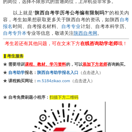
的岗位，选择不限形式的普通岗位，上岸机会非常多。
以上就是“
陕西自考学历考公考编有限制吗?
”的相关内
容，考生如果想获取更多关于陕西自考的资讯，如陕西
自考
报名
时间、自考报名材料、
自考专业
计划、自考本科学历、
自考专升本
专业等信息，敬请关注
陕西自考网
。
考生若还有其他问题，可在文末下方
在线咨询助学老师
哦！
▍考生服务
★ 需要培训
课程、教材、学习资料
的，可以
添加下方老师
咨询购买。
★
自考助学
报名：
陕西自考助学报名入口
（点击进入）
★
课程购买网址：
m.5184zikao.com
（点击进入）
★
自考免费刷题小程序：
扫描下方二维码