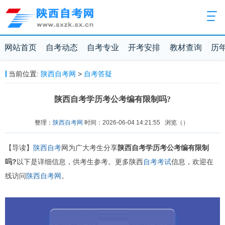
网站首页
自考动态
自考专业
开考安排
教材查询
历
当前位置:
陕西自考网
>
自考答疑
陕西自考学历考公考编有限制吗?
整理：
陕西自考网
时间：2026-06-04 14:21:55
浏览（
）
【导读】
陕西自考
网为广大考生分享
陕西自考学历考公考编有限制
吗?
以下是详细信息，供考生参考。更多陕西
自考考试
信息，欢迎在
线访问
陕西自考网
。