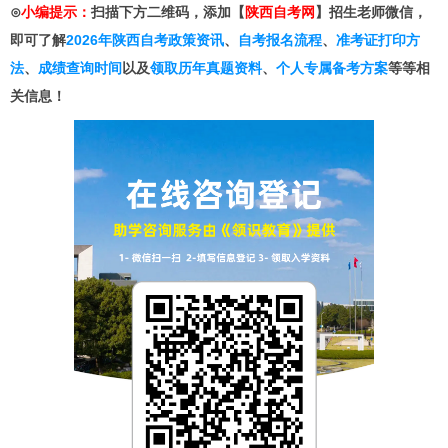
⊙
小编提示：
扫描下方二维码，添加【
陕西自考网
】招生老师微信，
即可了解
2026年陕西自考政策资讯
、
自考报名流程
、
准考证打印方
法
、
成绩查询时间
以及
领取历年真题资料
、
个人专属备考方案
等等相
关信息！