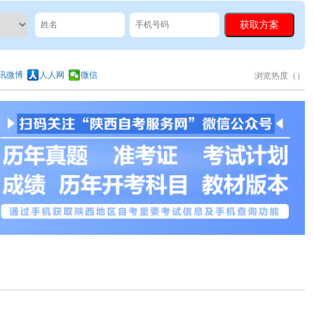
讯微博
人人网
微信
浏览热度（
）