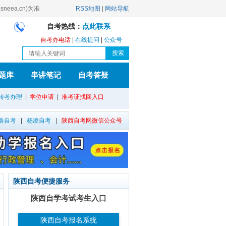
ea.cn)为准
RSS地图
|
网站导航
自考热线：
点此联系
自考办电话
|
在线提问
|
公众号
题库
串讲笔记
自考答疑
转考办理
|
学位申请
|
准考证找回入口
洛自考
|
杨凌自考
|
陕西自考网微信公众号
陕西自考便捷服务
陕西自学考试考生入口
陕西自考报名系统