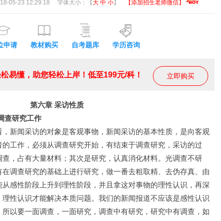
05-23 12:29:18
字体大小：【
大
中
小
】
【添加招生老师微信】
位申请
教材购买
自考题库
学历咨询
松易懂，助您轻松上岸！低至199元/科！
立即购买
第六章 采访性质
调查研究工作
，新闻采访的对象是客观事物，新闻采访的基本性质，是向客观
者的工作，必须从调查研究开始，有结束于调查研究，采访的过
调查，占有大量材料；其次是研究，认真消化材料。光调查不研
有在调查研究的基础上进行研究，做一番去粗取精、去伪存真、由
能从感性阶段上升到理性阶段，并且拿这对事物的理性认识，再深
，理性认识才能解决本质问题。我们的新闻报道不应该是感性认识
。所以要一面调查，一面研究，调查中有研究，研究中有调查，如