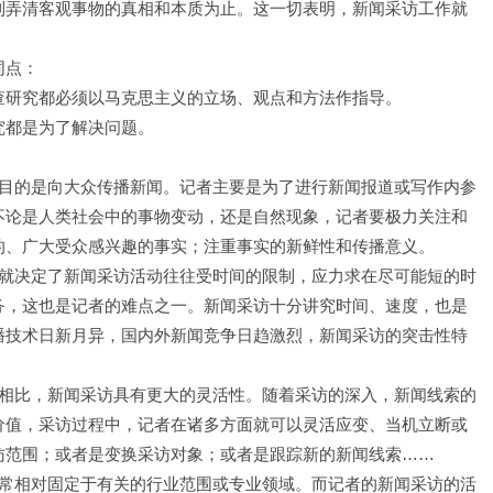
到弄清客观事物的真相和本质为止。这一切表明，新闻采访工作就
同点：
研究都必须以马克思主义的立场、观点和方法作指导。
都是为了解决问题。
的是向大众传播新闻。记者主要是为了进行新闻报道或写作内参
不论是人类社会中的事物变动，还是自然现象，记者要极力关注和
的、广大受众感兴趣的事实；注重事实的新鲜性和传播意义。
决定了新闻采访活动往往受时间的限制，应力求在尽可能短的时
务，这也是记者的难点之一。新闻采访十分讲究时间、速度，也是
播技术日新月异，国内外新闻竞争日趋激烈，新闻采访的突击性特
比，新闻采访具有更大的灵活性。随着采访的深入，新闻线索的
价值，采访过程中，记者在诸多方面就可以灵活应变、当机立断或
访范围；或者是变换采访对象；或者是跟踪新的新闻线索……
相对固定于有关的行业范围或专业领域。而记者的新闻采访的活