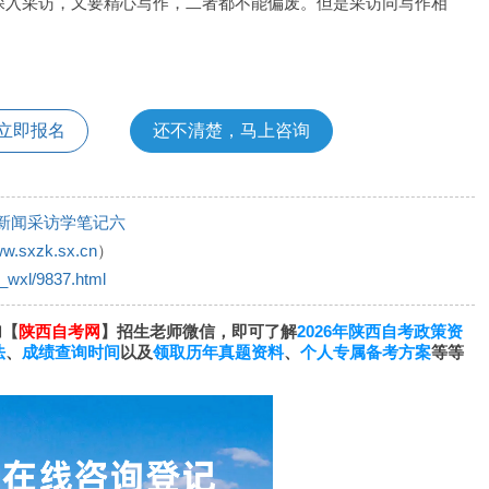
入采访，又要精心写作，二者都不能偏废。但是采访同写作相
立即报名
还不清楚，马上咨询
新闻采访学笔记六
ww.sxzk.sx.cn
）
l_wxl/9837.html
加【
陕西自考网
】招生老师微信，即可了解
2026年陕西自考政策资
法
、
成绩查询时间
以及
领取历年真题资料
、
个人专属备考方案
等等