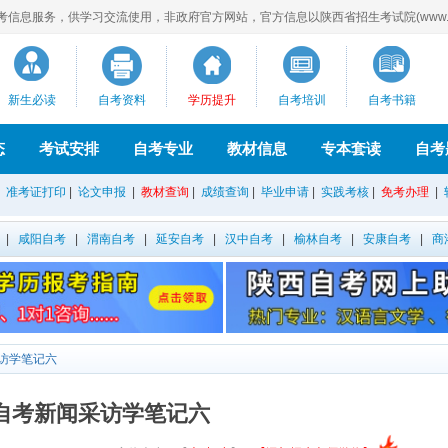
息服务，供学习交流使用，非政府官方网站，官方信息以陕西省招生考试院(www.sne
新生必读
自考资料
学历提升
自考培训
自考书籍
态
考试安排
自考专业
教材信息
专本套读
自考
|
准考证打印
|
论文申报
|
教材查询
|
成绩查询
|
毕业申请
|
实践考核
|
免考办理
|
|
咸阳自考
|
渭南自考
|
延安自考
|
汉中自考
|
榆林自考
|
安康自考
|
商
访学笔记六
自考新闻采访学笔记六