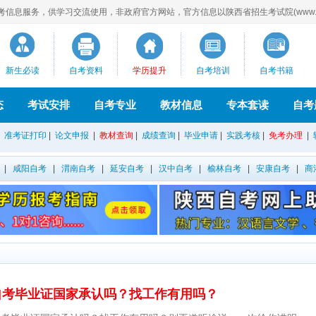
息服务，供学习交流使用，非政府官方网站，官方信息以陕西省招生考试院(www.sne
新生必读
自考资料
学历提升
自考培训
自考书籍
态
考试安排
自考专业
教材信息
专本套读
自考
|
准考证打印
|
论文申报
|
教材查询
|
成绩查询
|
毕业申请
|
实践考核
|
免考办理
|
|
咸阳自考
|
渭南自考
|
延安自考
|
汉中自考
|
榆林自考
|
安康自考
|
商
自考毕业证国家承认吗？找工作有用吗？