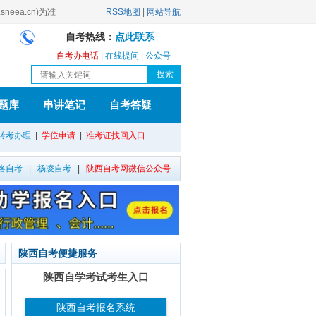
ea.cn)为准
RSS地图
|
网站导航
自考热线：
点此联系
自考办电话
|
在线提问
|
公众号
题库
串讲笔记
自考答疑
转考办理
|
学位申请
|
准考证找回入口
洛自考
|
杨凌自考
|
陕西自考网微信公众号
陕西自考便捷服务
陕西自学考试考生入口
陕西自考报名系统