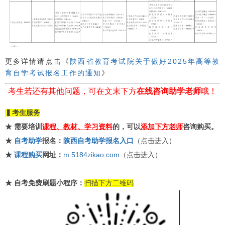
更多详情请点击《
陕西省教育考试院关于做好2025年高等教
育自学考试报名工作的通知
》
考生若还有其他问题，可在文末下方
在线咨询助学老师
哦！
▍考生服务
★ 需要培训
课程、教材、学习资料
的，可以
添加下方老师
咨询购买。
★
自考助学
报名：
陕西自考助学报名入口
（点击进入）
★
课程购买
网址：
m.5184zikao.com
（点击进入）
★
自考免费刷题小程序：
扫描下方二维码